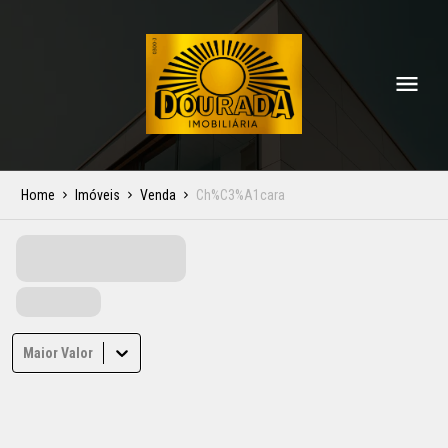
Home
Imóveis
Venda
Ch%C3%A1cara
Maior Valor