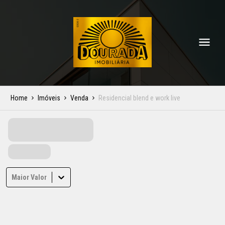
Home
Imóveis
Venda
Residencial blend e work live
Maior Valor