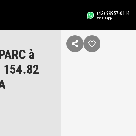
(42) 99957-0114
WhatsApp
PARC à
, 154.82
A