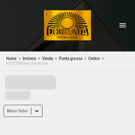
Home
Imóveis
Venda
Ponta grossa
Centro
Im%C3%B3vel comercial
Maior Valor