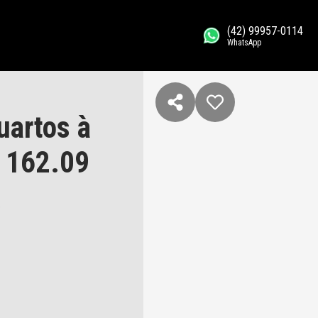
(42) 99957-0114
WhatsApp
uartos à
, 162.09
A